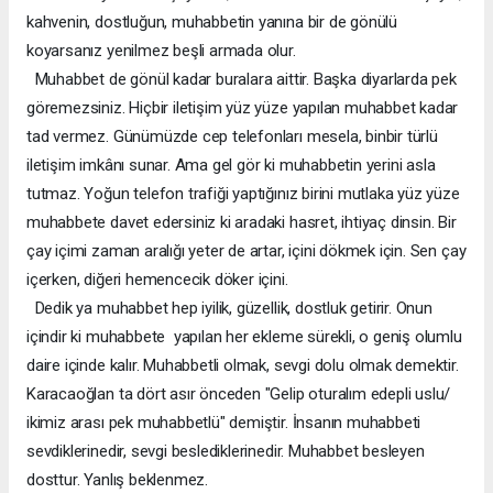
kahvenin, dostluğun, muhabbetin yanına bir de gönülü
koyarsanız yenilmez beşli armada olur.
Muhabbet de gönül kadar buralara aittir. Başka diyarlarda pek
göremezsiniz. Hiçbir iletişim yüz yüze yapılan muhabbet kadar
tad vermez. Günümüzde cep telefonları mesela, binbir türlü
iletişim imkânı sunar. Ama gel gör ki muhabbetin yerini asla
tutmaz. Yoğun telefon trafiği yaptığınız birini mutlaka yüz yüze
muhabbete davet edersiniz ki aradaki hasret, ihtiyaç dinsin. Bir
çay içimi zaman aralığı yeter de artar, içini dökmek için. Sen çay
içerken, diğeri hemencecik döker içini.
Dedik ya muhabbet hep iyilik, güzellik, dostluk getirir. Onun
içindir ki muhabbete yapılan her ekleme sürekli, o geniş olumlu
daire içinde kalır. Muhabbetli olmak, sevgi dolu olmak demektir.
Karacaoğlan ta dört asır önceden "Gelip oturalım edepli uslu/
ikimiz arası pek muhabbetlü" demiştir. İnsanın muhabbeti
sevdiklerinedir, sevgi beslediklerinedir. Muhabbet besleyen
dosttur. Yanlış beklenmez.