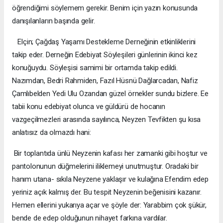
öğrendiğimi söylemem gerekir. Benim için yazın konusunda
danışılanların başında gelir.
Elçin; Çağdaş Yaşamı Destekleme Derneğinin etkinliklerini
takip eder. Derneğin Edebiyat Söyleşileri günlerinin ikinci kez
konuğuydu. Söyleşisi samimi bir ortamda takip edildi.
Nazımdan, Bedri Rahmiden, Fazıl Hüsnü Dağlarcadan, Nafiz
Çamlıbelden Yedi Ulu Ozandan güzel örnekler sundu bizlere. Ee
tabii konu edebiyat olunca ve güldürü de hocanın
vazgeçilmezleri arasında sayılınca, Neyzen Tevfikten şu kısa
anlatısız da olmazdı hani:
 Bir toplantıda ünlü Neyzenin kafası her zamanki gibi hoştur ve
pantolonunun düğmelerini iliklemeyi unutmuştur. Oradaki bir
hanım utana- sıkıla Neyzene yaklaşır ve kulağına Efendim edep
yeriniz açık kalmış der. Bu tespit Neyzenin beğenisini kazanır.
Hemen ellerini yukarıya açar ve şöyle der: Yarabbim çok şükür,
bende de edep olduğunun nihayet farkına vardılar.