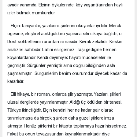
ayrıdır yanımda. Elçinin öykülerinde, köy yaşantılarından hayli
izler bulmak mümkündür.
Elçini tanıyanlar, yazılarını, şiirlerini okuyanlar iyi bilir. Merak
ögesine, eleştirel acıklıgüldürü yapısına sıkı sıkaya bağlıdır, o.
Dost sohbetlerinin aranılan simasıdır. Kıvrak zekalıdır. Keskin
analizler sahibidir. Lafını esirgemez. Taşı gediğine hemen
koyanlardandır. Kendi deyimiyle; hayatı mücadeleler ile
geçmiştir. Sürgünler yemiştir ama doğru bildiğinden asla
şaşmamıştır.  Sürgünlerim benim onurumdur diyecek kadar da
kararlıdır.
Elli hikaye, bir roman, onlarca şiir yazmıştır. Yazıları, şiirleri
ulusal dergilerde yayımlanmıştır. Aldığı üç ödülden bir tanesi,
Türkiye ikinciliğidir. Elçin kendini her ne kadar şair olarak
tanımlamasa da birçok şairden daha güzel şiirlere imza
atmıştır. Henüz şiirlerini bir kitapta toplamaya hazır hissetmez.
Fakat bu onun tevazusundan kaynaklanmaktadır diye