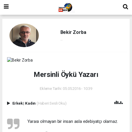
Bekir Zorba
...
Mersinli Öykü Yazarı
Ekleme Tarihi: 05.05.2016 - 10:39
Erkek
|
Kadın
(Haberi Sesli Oku)
 Yarası olmayan bir insan asla edebiyatçı olamaz.