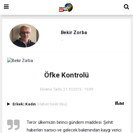
Bekir Zorba
...
Öfke Kontrolü
Ekleme Tarihi: 21.10.2015 - 15:09
Erkek
|
Kadın
(Haberi Sesli Oku)
Terör ülkemizin birinci gündem maddesi. Şehit
haberleri sarsıcı ve gelecek bakımından kaygı verici.