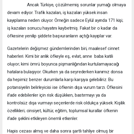
Ancak Türkiye, çözülmemiş sorunlar yumağı olmaya
devam ediyor. Trafik kazaları, iş kazaları yüksek insan
kayıplarına neden oluyor. Örneğin sadece Eylül ayında 171 kişi;
iş kazaları sonucu hayatını kaybetmiş. Fakat bir o kadar da
öfkesine yenilip şiddete başvuranların açtığı kayıplar var.
Gazetelerin değişmez gündemlerinden biri, maalesef cinnet
haberleri. Kimi bir anlık öfkeyle eş, evlat, anne  baba katili
oluyor; kimi ömrü boyunca pişmanlığından kurtulamayacağı
hatalara bulaşıyor. Okurken ya da seyrederken kanımız donsa
da hepimiz benzer durumlarla karşı karşıya gelebiliriz. Bu
potansiyelin belirleyicisi ise öfkenin dışa vurum tarzı. Öfkesini
ifade edebilenler için risk düşükken, bastırmayı ya da
kontrolsüz dışa vurmayı seçenlerde risk oldukça yüksek. Kişilik
özellikleri; cinsiyet, kültür, eğitim, toplumsal kurallar öfkenin
ifade şeklini etkileyen önemli etkenler.
Hapis cezası almış ve daha sonra şartlı tahliye olmuş bir