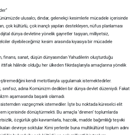
der"
ünümüzde ulusalcı, dindar, gelenekçi kesimlerle mücadele içerisinde
an, çok kültürlü, çok inançlı yapıları destekleyen, nüfus planlaması
ital dünya devletine yönelik gayretler taşıyan, milliyetsiz,
elciler diyebileceğimiz kesim arasında kıyasıya bir mücadele
im, finans, sanat, düşün dünyasından Yahudilerin oluşturduğu
 ittifak hâlinde olduğu her ülkeden fikirdaşlarıyla amaçlarına yönelik
leştiremediğini kendi metotlarıyla uygulamak istemektedirler.
, sınıfsız, adına Komünizm dedikleri bir dünya devlet düzeniydi. Fakat
yalizm aşamasında başarılı olamadı.
st sistemden vazgeçmek istemediler. İşte bu noktada küreselci elit
sistem içerisinde dönüştürmekti. Bu amaçla 'direnen' toplumlarda
izlik, özgürlük gibi kavramlarla, hazcılık, madde bağımlılığı teşviki
ikaları devreye soktular. Kimi yerlerde buna multikültürel toplum adını