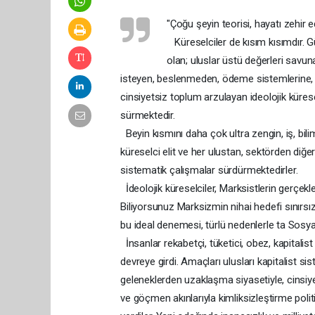
"Çoğu şeyin teorisi, hayatı zehir e
Küreselciler de kısım kısımdır. G
olan; uluslar üstü değerleri savun
isteyen, beslenmeden, ödeme sistemlerine, dij
cinsiyetsiz toplum arzulayan ideolojik küres
sürmektedir.
Beyin kısmını daha çok ultra zengin, iş, bil
küreselci elit ve her ulustan, sektörden diğer
sistematik çalışmalar sürdürmektedirler.
İdeolojik küreselciler, Marksistlerin gerçek
Biliyorsunuz Marksizmin nihai hedefi sınırsız
bu ideal denemesi, türlü nedenlerle ta Sos
İnsanlar rekabetçi, tüketici, obez, kapitali
devreye girdi. Amaçları ulusları kapitalist 
geleneklerden uzaklaşma siyasetiyle, cinsiyets
ve göçmen akınlarıyla kimliksizleştirme polit