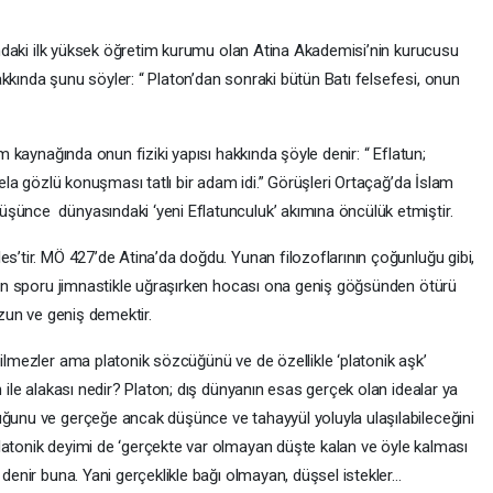
sındaki ilk yüksek öğretim kurumu olan Atina Akademisi’nin kurucusu
kkında şunu söyler: “ Platon’dan sonraki bütün Batı felsefesi, onun
m kaynağında onun fiziki yapısı hakkında şöyle denir: “ Eflatun;
, ela gözlü konuşması tatlı bir adam idi.” Görüşleri Ortaçağ’da İslam
şünce dünyasındaki ‘yeni Eflatunculuk’ akımına öncülük etmiştir.
s’tir. MÖ 427’de Atina’da doğdu. Yunan filozoflarının çoğunluğu gibi,
ının sporu jimnastikle uğraşırken hocası ona geniş göğsünden ötürü
uzun ve geniş demektir.
ilmezler ama platonik sözcüğünü ve de özellikle ‘platonik aşk’
n ile alakası nedir? Platon; dış dünyanın esas gerçek olan idealar ya
uğunu ve gerçeğe ancak düşünce ve tahayyül yoluyla ulaşılabileceğini
latonik deyimi de ‘gerçekte var olmayan düşte kalan ve öyle kalması
 denir buna. Yani gerçeklikle bağı olmayan, düşsel istekler…