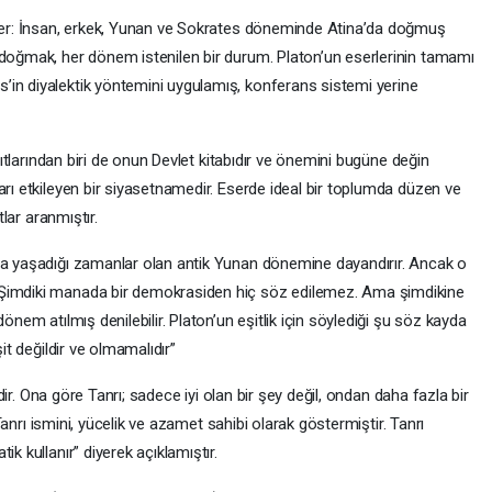
der: İnsan, erkek, Yunan ve Sokrates döneminde Atina’da doğmuş
 doğmak, her dönem istenilen bir durum. Platon’un eserlerinin tamamı
’in diyalektik yöntemini uygulamış, konferans sistemi yerine
pıtlarından biri de onun Devlet kitabıdır ve önemini bugüne değin
arı etkileyen bir siyasetnamedir. Eserde ideal bir toplumda düzen ve
tlar aranmıştır.
a yaşadığı zamanlar olan antik Yunan dönemine dayandırır. Ancak o
 Şimdiki manada bir demokrasiden hiç söz edilemez. Ama şimdikine
önem atılmış denilebilir. Platon’un eşitlik için söylediği şu söz kayda
şit değildir ve olmamalıdır”
idir. Ona göre Tanrı; sadece iyi olan bir şey değil, ondan daha fazla bir
e Tanrı ismini, yücelik ve azamet sahibi olarak göstermiştir. Tanrı
k kullanır” diyerek açıklamıştır.