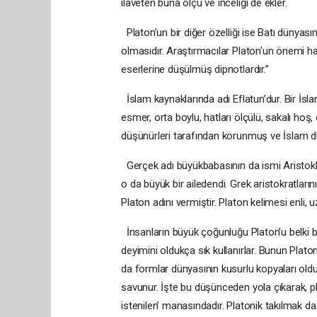
ilaveten buna ölçü ve inceliği de ekler.
Platon’un bir diğer özelliği ise Batı dünya
olmasıdır. Araştırmacılar Platon’un önemi ha
eserlerine düşülmüş dipnotlardır.”
İslam kaynaklarında adı Eflatun’dur. Bir İsla
esmer, orta boylu, hatları ölçülü, sakalı hoş
düşünürleri tarafından korunmuş ve İslam dü
Gerçek adı büyükbabasının da ismi Aristokle
o da büyük bir ailedendi. Grek aristokratlar
Platon adını vermiştir. Platon kelimesi enli, 
İnsanların büyük çoğunluğu Platon’u belki b
deyimini oldukça sık kullanırlar. Bunun Plato
da formlar dünyasının kusurlu kopyaları old
savunur. İşte bu düşünceden yola çıkarak, p
istenilen’ manasındadır. Platonik takılmak da