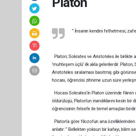
Platon
“ İnsanın kendini fethetmesi, zaf
Platon; Sokrates ve Aristoteles ile birlikte
‘muhteşem üçlü’ ilk akla gelenlerdir. Platon, 
Aristoteles sıralaması basitmiş gibi görünse
hocası, öğrencisi zihnime uzun süre yerleş
Hocası Sokrates’in Platon üzerinde fikren de
öldürülüşü, Platon’un inandıklarını kesin bir
öğrencisinin felsefe ile temel amaçları birdi
Platon’a göre filozofun ana özelliklerinden 
anlatır: ” Bellekten yoksun bir kafayı, bilim 