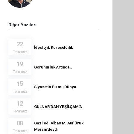
Diğer Yazıları
22
İdeolojik Küreselcilik
Temmuz
19
Görünürlük Artınca..
Temmuz
15
Siyasetin Bu mu Dünya
Temmuz
12
GÜLNAR'DAN YEŞİLÇAM'A
Temmuz
08
Gazi Kd. Albay M. Atıf Ürük
Mersin'deydi
Temmuz