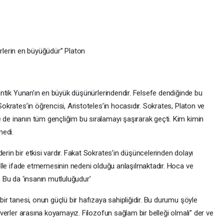
erlerin en büyüğüdür” Platon
 antik Yunan’ın en büyük düşünürlerindendir. Felsefe dendiğinde bu
Sokrates’in öğrencisi, Aristoteles’in hocasıdır. Sokrates, Platon ve
 de inanın tüm gençliğim bu sıralamayı şaşırarak geçti. Kim kimin
medi.
rin bir etkisi vardır. Fakat Sokrates’in düşüncelerinden dolayı
 dille ifade etmemesinin nedeni olduğu anlaşılmaktadır. Hoca ve
r. Bu da ‘insanın mutluluğudur’
bir tanesi, onun güçlü bir hafızaya sahipliğidir. Bu durumu şöyle
severler arasına koyamayız. Filozofun sağlam bir belleği olmalı” der ve