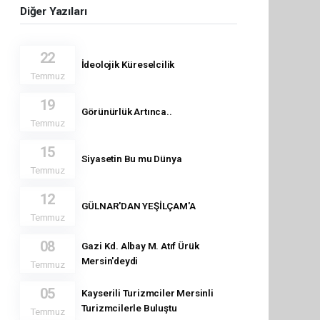
Diğer Yazıları
22
İdeolojik Küreselcilik
Temmuz
19
Görünürlük Artınca..
Temmuz
15
Siyasetin Bu mu Dünya
Temmuz
12
GÜLNAR'DAN YEŞİLÇAM'A
Temmuz
08
Gazi Kd. Albay M. Atıf Ürük
Mersin'deydi
Temmuz
05
Kayserili Turizmciler Mersinli
Turizmcilerle Buluştu
Temmuz