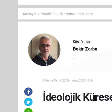
Anasayfa
Yazarlar
Bekir Zorba
Yazı Detayı
Köşe Yazarı
Bekir Zorba
...
Ekleme Tarihi: 22 Temmuz 2025 -Salı
İdeolojik Kürese