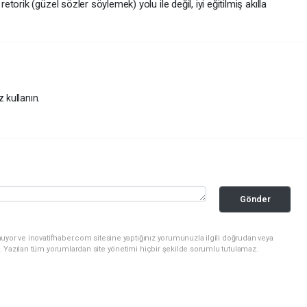
rik (güzel sözler söylemek) yolu ile değil, iyi eğitilmiş akılla
z kullanın.
Gönder
uyor ve inovatifhaber.com sitesine yaptığınız yorumunuzla ilgili doğrudan veya
. Yazılan tüm yorumlardan site yönetimi hiçbir şekilde sorumlu tutulamaz.