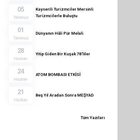
05
Kayserili Turizmciler Mersinli
Turizmcilerle Buluştu
Temmuz
01
Dünyanın Hâli Pür Melali
Temmuz
28
Yitip Giden Bir Kuşak 78'liler
Haziran
24
ATOM BOMBASI ETKİSİ
Haziran
21
Beş Yıl Aradan Sonra MEŞYAD
Haziran
Tüm Yazıları