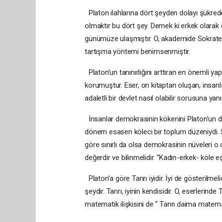
Platon ilahlarına dört şeyden dolayı şükre
olmaktır bu dört şey. Demek ki erkek olarak
günümüze ulaşmıştır. O, akademide Sokrates
tartışma yöntemi benimsenmiştir.
Platon’un tanınırlığını arttıran en önemli ya
korumuştur. Eser, on kitaptan oluşan, insanl
adaletli bir devlet nasıl olabilir sorusuna yanı
İnsanlar demokrasinin kökenini Platon’un d
dönem esasen köleci bir toplum düzeniydi.
göre sınırlı da olsa demokrasinin nüveleri o d
değerdir ve bilinmelidir. “Kadın-erkek- köle e
Platon’a göre Tanrı iyidir. İyi de gösterilmel
şeydir. Tanrı, iyinin kendisidir. O, eserlerind
matematik ilişkisini de “ Tanrı daima matemati