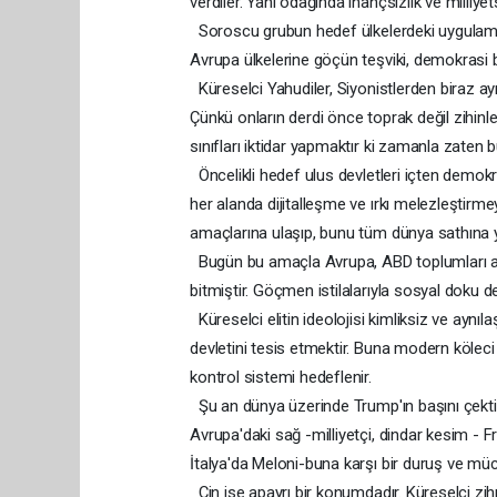
verdiler. Yani odağında inançsızlık ve milliyet
Soroscu grubun hedef ülkelerdeki uygulama
Avrupa ülkelerine göçün teşviki, demokrasi ba
Küreselci Yahudiler, Siyonistlerden biraz ayr
Çünkü onların derdi önce toprak değil zihinler
sınıfları iktidar yapmaktır ki zamanla zaten b
Öncelikli hedef ulus devletleri içten demokras
her alanda dijitalleşme ve ırkı melezleştirme
amaçlarına ulaşıp, bunu tüm dünya sathına 
Bugün bu amaçla Avrupa, ABD toplumları adeta 
bitmiştir. Göçmen istilalarıyla sosyal doku değ
Küreselci elitin ideolojisi kimliksiz ve aynıla
devletini tesis etmektir. Buna modern köleci t
kontrol sistemi hedeflenir.
Şu an dünya üzerinde Trump'ın başını çektiğ
Avrupa'daki sağ -milliyetçi, dindar kesim -
İtalya'da Meloni-buna karşı bir duruş ve müc
Çin ise apayrı bir konumdadır. Küreselci zihn