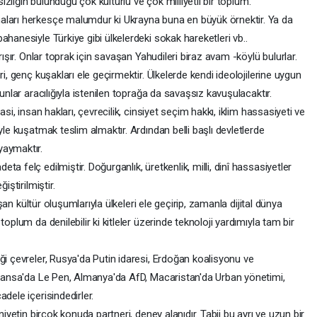
sizliğin bulunduğu çok kültürlü ve çok milliyetli bir toplum.
ları herkesçe malumdur ki Ukrayna buna en büyük örnektir. Ya da
hanesiyle Türkiye gibi ülkelerdeki sokak hareketleri vb..
ışır. Onlar toprak için savaşan Yahudileri biraz avam -köylü bulurlar.
i, genç kuşakları ele geçirmektir. Ülkelerde kendi ideolojilerine uygun
unlar aracılığıyla istenilen toprağa da savaşsız kavuşulacaktır.
i, insan hakları, çevrecilik, cinsiyet seçim hakkı, iklim hassasiyeti ve
yle kuşatmak teslim almaktır. Ardından belli başlı devletlerde
yaymaktır.
felç edilmiştir. Doğurganlık, üretkenlik, milli, dinî hassasiyetler
iştirilmiştir.
şan kültür oluşumlarıyla ülkeleri ele geçirip, zamanla dijital dünya
oplum da denilebilir ki kitleler üzerinde teknoloji yardımıyla tam bir
i çevreler, Rusya'da Putin idaresi, Erdoğan koalisyonu ve
 Fransa'da Le Pen, Almanya'da AfD, Macaristan'da Urban yönetimi,
adele içerisindedirler.
iyetin birçok konuda partneri, deney alanıdır. Tabii bu ayrı ve uzun bir