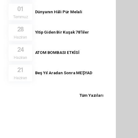
01
Dünyanın Hâli Pür Melali
Temmuz
28
Yitip Giden Bir Kuşak 78'liler
Haziran
24
ATOM BOMBASI ETKİSİ
Haziran
21
Beş Yıl Aradan Sonra MEŞYAD
Haziran
Tüm Yazıları