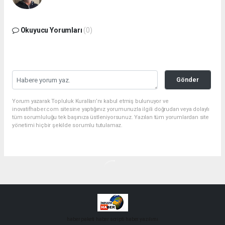
Okuyucu Yorumları
(0)
Gönder
Yorum yazarak Topluluk Kuralları’nı kabul etmiş bulunuyor ve
inovatifhaber.com sitesine yaptığınız yorumunuzla ilgili doğrudan veya dolaylı
tüm sorumluluğu tek başınıza üstleniyorsunuz. Yazılan tüm yorumlardan site
yönetimi hiçbir şekilde sorumlu tutulamaz.
haber paketi
haber scripti
haber yazılımı