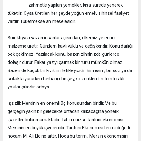
zahmetle yapılan yemekler, kısa sürede yenerek
tüketilir. Oysa üretilen her şeyde yoğun emek, zihinsel faaliyet
vardır. Tüketmekse an meselesidir.
Sürekli yazı yazan insanlar açısından, ülkemiz yeterince
malzeme üretir. Gündem hayli yüklü ve değişkendir. Konu darlığı
pek çekilmez. Yazılacak konu, bazen zihninizde günlerce
dolaşır durur. Fakat yazıyı çatmak bir türlü mümkün olmaz.
Bazen de küçük bir kıvılcım tetikleyicidir. Bir resim, bir söz ya da
sokakta yürürken herhangi bir şey, sözcüklerden tumturaklı
yazılar çıkartır ortaya.
İşsizlik Mersinin en önemli üç konusundan biridir. Ve bu
gerçeğin yakın bir gelecekte ortadan kalkacağına yönelik
işaretler bulunmamaktadır. Tabiri caizse tantuni ekonomisi
Mersinin en büyük işverenidir. Tantuni Ekonomisi terimi değerli
hocam M. Ali Elçine aittir. Hoca bu terimi, Mersin ekonomisini