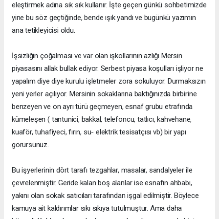
eleştirmek adına sık sık kullanır. İşte geçen günkü sohbetimizde
yine bu söz geçtiğinde, bende ışık yandı ve bugünkü yazımın
ana tetikleyicisi oldu.
İşsizliğin çoğalması ve var olan işkollarının azlığı Mersin
piyasasını allak bullak ediyor. Serbest piyasa koşulları işliyor ne
yapalım diye diye kurulu işletmeler zora sokuluyor. Durmaksızın
yeni yerler açılıyor. Mersinin sokaklarına baktığınızda birbirine
benzeyen ve on ayrı türü geçmeyen, esnaf grubu etrafında
kümeleşen ( tantunici, bakkal, telefoncu, tatlıcı, kahvehane,
kuaför, tuhafiyeci, fırın, su- elektrik tesisatçısı vb) bir yapı
görürsünüz.
Bu işyerlerinin dört tarafı tezgahlar, masalar, sandalyeler ile
çevrelenmiştir. Geride kalan boş alanlar ise esnafın ahbabı,
yakını olan sokak satıcıları tarafından işgal edilmiştir. Böylece
kamuya ait kaldırımlar sıkı sıkıya tutulmuştur. Ama daha