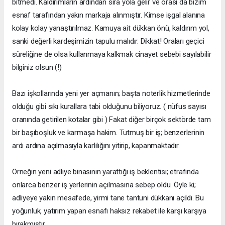
bitmedi. Kaldırımların ardından sıra yola gelir ve orası da bizim
esnaf tarafından yakın markaja alınmıştır. Kimse işgal alanına
kolay kolay yanaştırılmaz. Kamuya ait dükkan önü, kaldırım yol,
sanki değerli kardeşimizin tapulu malıdır. Dikkat! Oraları geçici
süreliğine de olsa kullanmaya kalkmak cinayet sebebi sayılabilir
bilginiz olsun (!)
Bazı işkollarında yeni yer açmanın; başta noterlik hizmetlerinde
olduğu gibi sıkı kurallara tabi olduğunu biliyoruz. ( nüfus sayısı
oranında getirilen kotalar gibi ) Fakat diğer birçok sektörde tam
bir başıboşluk ve karmaşa hakim. Tutmuş bir iş; benzerlerinin
ardı ardına açılmasıyla karlılığını yitirip, kapanmaktadır.
Örneğin yeni adliye binasının yarattığı iş beklentisi; etrafında
onlarca benzer iş yerlerinin açılmasına sebep oldu. Öyle ki;
adliyeye yakın mesafede, yirmi tane tantuni dükkanı açıldı. Bu
yoğunluk, yatırım yapan esnafı haksız rekabet ile karşı karşıya
bırakmıştır.