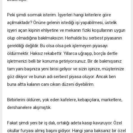
Peki şimdi sormak isterim. İşyerleri hangi kriterlere göre
açılmaktadır? Önüne gelenin istediği işi yapabilmesi, üstelik
işyeri açan kişinin ehliyetine ve mekanın fiziki koşullarının uygun
olup olmadığına bakılmaksızın. Herhalde bu serbest piyasanın
gerekliliği değildir. Bu olsa olsa pek işlemeyen piyasayı
öldürmektir. Haksız rekabettir. Yıllarca uğraşıp, borçla dertle
işletmenizi belli bir konuma getiriyorsunuz. Bir de bakmışsınız
tam yanı başınıza yeni birisi geliyor ve sizin işinize, müşterinize
göz dikiyor ve bunun adı serbest piyasa oluyor. Ancak ben
buna altta kalanın canı cıksın düzeni diyebilirim.
Birbirlerini öldüren, yok eden kafelere, kebapçılara, marketlere,
dershanelere alışmıştık.
Fakat şimdi yeni bir iş dalı, ortalığı adeta kasıp kavuruyor. Özel
okullar furyası almış başını gidiyor. Hangi yana baksanız bir özel