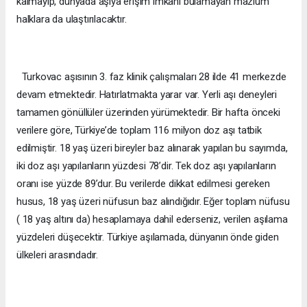
kalmayıp, dünyada aşıya erişim imkanı bulamayan mazlum
halklara da ulaştırılacaktır.
Turkovac aşısının 3. faz klinik çalışmaları 28 ilde 41 merkezde
devam etmektedir. Hatırlatmakta yarar var. Yerli aşı deneyleri
tamamen gönüllüler üzerinden yürümektedir. Bir hafta önceki
verilere göre, Türkiye’de toplam 116 milyon doz aşı tatbik
edilmiştir. 18 yaş üzeri bireyler baz alınarak yapılan bu sayımda,
iki doz aşı yapılanların yüzdesi 78’dir. Tek doz aşı yapılanların
oranı ise yüzde 89’dur. Bu verilerde dikkat edilmesi gereken
husus, 18 yaş üzeri nüfusun baz alındığıdır. Eğer toplam nüfusu
( 18 yaş altını da) hesaplamaya dahil ederseniz, verilen aşılama
yüzdeleri düşecektir. Türkiye aşılamada, dünyanın önde giden
ülkeleri arasındadır.