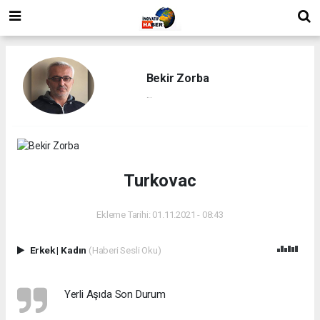
Bekir Zorba
...
Turkovac
Ekleme Tarihi: 01.11.2021 - 08:43
Erkek
|
Kadın
(Haberi Sesli Oku)
Yerli Aşıda Son Durum